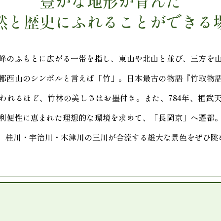
豊かな地形が育んだ
然と歴史に
ふれることができる
峰のふもとに広がる一帯を指し、東山や北山と並び、三方を
都西山のシンボルと言えば「竹」。日本最古の物語『竹取物
われるほど、竹林の美しさはお墨付き。また、784年、桓武
利便性に恵まれた理想的な環境を求めて、「長岡京」へ遷都
、桂川・宇治川・木津川の三川が合流する雄大な景色をぜひ眺