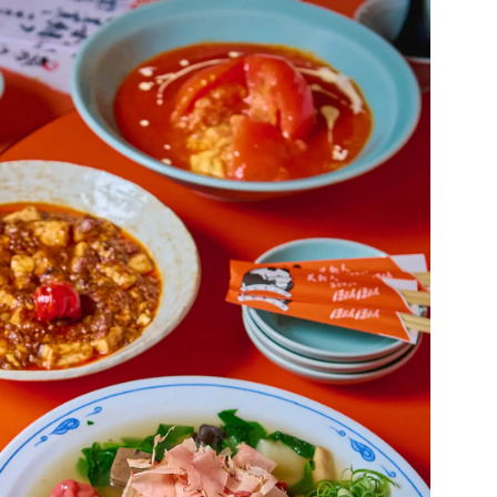
る
神社仏閣でめぐる四季
ACCESS
MAP