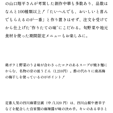
の山口翔平さんが考案した創作中華も多数あり、品数は
なんと100種類以上！「たいへんでも、おいしいと喜ん
でもらえるのが一番」と作り置きはせず、注文を受けて
から仕上げた“作りたての味”にこだわる。旬野菜や地元
食材を使った期間限定メニューもお楽しみに。
鶏ガラと野菜のうま味が合わさったコクのあるスープが焼き麺に
からむ、名物の京の皿うどん（1,210円）。酢の代わりに南高梅
の梅干しを使っているのがポイント！
定番人気の四川麻婆豆腐（中 /1,320 円）は、四川山椒や唐辛子
などを配合した自家製の麻辣醤が味の決め手。キレのある辛さと