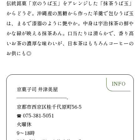
伝統銘菓「京のうば玉」をアレンジした「抹茶うば玉」
からどうぞ。沖縄産の黒糖から作った羊羹で包むうば玉
は、まるで漆器のように艶やか。中身は宇治抹茶の鮮や
かな緑が映える抹茶あん。口当たりは滑らかで、香り高
いお茶の濃厚な味わいが、日本茶はもちろんコーヒーの
お供にも◎
京菓子司 井津美屋
——————————-
京都市西京区桂千代原町56-5
☎ 075-381-5051
火曜休
9〜18時