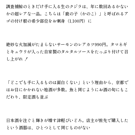
調査捕鯨のときだけ手に入る生のクジラは、年に数回あるかない
かの超レアな一品。こちらは「鹿の子（かのこ）」と呼ばれるア
ゴの付け根の希少部位をお刺身（1,100円）に
絶妙な火加減がたまらないサーモンのレアカツ990円。タマネギ
とキュウリが入った自家製のタルタルソースをたっぷり付けて召
し上がれ ！
「どこでも手に入るものは面白くない」という理由から、京都で
はお目にかかれない地酒が多数。魚と同じようにお酒の旬にもこ
だわり、限定酒も並ぶ
日本酒を注ぐと輝きが増す津軽びいどろ。店主が旅先で購入した
という酒器は、ひとつとして同じものがない